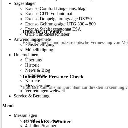
Sägeanlagen
Exenso Comfort Längenanschlag
Exenso CUT Vollautomat
Exenso Doppelgehrungssäge DS350
Exenso Gehrungssäge UTG 300 – 800
Exenso Stahlsägeautomat ESA
Opto-DesQ Vmax
GMF Funkmessschieber
Anwendungsgebiete
Extrem schnelle und präzise optische Vermessung von Möb
Fensterfertigung
Möbelfertigung
Unternehmen
Über uns
Historie
News & Blog
Fachpresse
Inline Hole Presence Check
Karriere
Messetermine
Bohrlochkontrolle im Durchlauf zur direkten Erkennung 
Vertretungen weltweit
Service & Beratung
Menü
Messanlagen
3D HawkEye Scanner
3D HawkEye Scanner
4i-Inline-Scanner