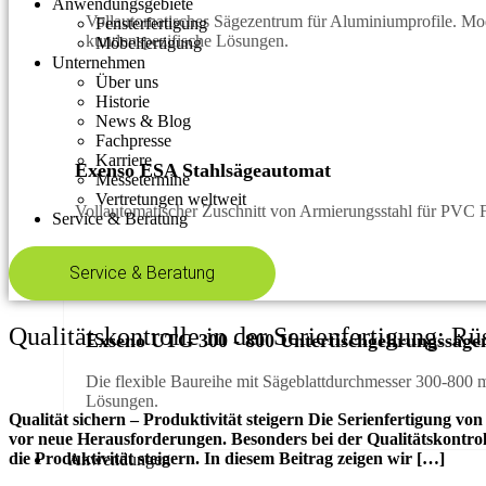
Anwendungsgebiete
Vollautomatisches Sägezentrum für Aluminiumprofile. Mo
Fensterfertigung
kundenspezifische Lösungen.
Möbelfertigung
Unternehmen
Über uns
Historie
News & Blog
Fachpresse
Karriere
Exenso ESA Stahlsägeautomat
Messetermine
Vertretungen weltweit
Vollautomatischer Zuschnitt von Armierungsstahl für PVC F
Service & Beratung
Service & Beratung
Qualitätskontrolle in der Serienfertigung: Rü
Exseno UTG 300 - 800 Untertischgehrungssäge
Die flexible Baureihe mit Sägeblattdurchmesser 300-800 
Lösungen.
Qualität sichern – Produktivität steigern Die Serienfertigung vo
vor neue Herausforderungen. Besonders bei der Qualitätskontrolle
die Produktivität steigern. In diesem Beitrag zeigen wir […]
Anwendungen