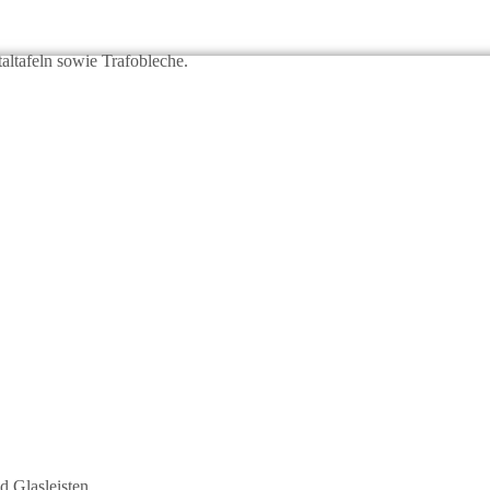
ltafeln sowie Trafobleche.
d Glasleisten.