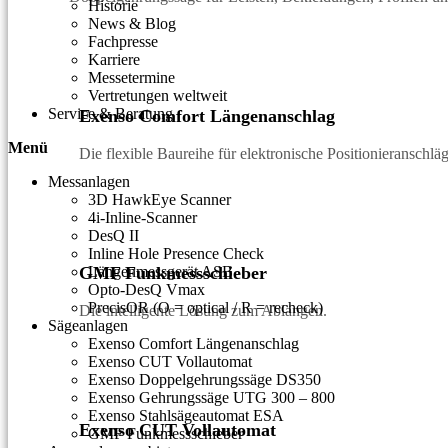
Historie
News & Blog
Fachpresse
Karriere
Messetermine
Vertretungen weltweit
Service & Beratung
Exenso Comfort Längenanschlag
Menü
Die flexible Baureihe für elektronische Positionieranschläg
Messanlagen
3D HawkEye Scanner
4i-Inline-Scanner
DesQ II
Inline Hole Presence Check
GMF Funkmessschieber
Längenmessgerät ASB
Opto-DesQ Vmax
PrecisOR (O = optical / R = recheck)
Die intelligente Lösung zum Ablängen.
Sägeanlagen
Exenso Comfort Längenanschlag
Exenso CUT Vollautomat
Exenso Doppelgehrungssäge DS350
Exenso Gehrungssäge UTG 300 – 800
Exenso Stahlsägeautomat ESA
Exenso CUT Vollautomat
GMF Funkmessschieber