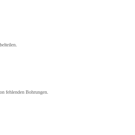
elteilen.
von fehlenden Bohrungen.