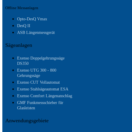
Offline Messanlagen
Opto-DesQ Vmax
DesQ II
ASB Längenmessgerät
Sägeanlagen
Exenso Doppelgehrungssäge
DS350
Exenso UTG 300 - 800
Gehrungssäge
Exenso CUT Vollautomat
Exenso Stahlsägeautomat ESA
Exenso Comfort Längenanschlag
GMF Funkmessschieber für
Glasleisten
Anwendungsgebiete