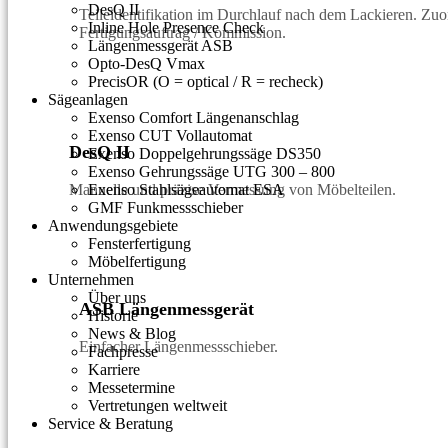
DesQ II
Teileidentifikation im Durchlauf nach dem Lackieren. Zu
Inline Hole Presence Check
Fertigungsauftrag / Kommission.
Längenmessgerät ASB
Opto-DesQ Vmax
PrecisOR (O = optical / R = recheck)
Sägeanlagen
Exenso Comfort Längenanschlag
Exenso CUT Vollautomat
DesQ II
Exenso Doppelgehrungssäge DS350
Exenso Gehrungssäge UTG 300 – 800
Manuelle und präzise Vermessung von Möbelteilen.
Exenso Stahlsägeautomat ESA
GMF Funkmessschieber
Anwendungsgebiete
Fensterfertigung
Möbelfertigung
Unternehmen
Über uns
ASB Längenmessgerät
Historie
News & Blog
Einfacher Längenmessschieber.
Fachpresse
Karriere
Messetermine
Vertretungen weltweit
Service & Beratung