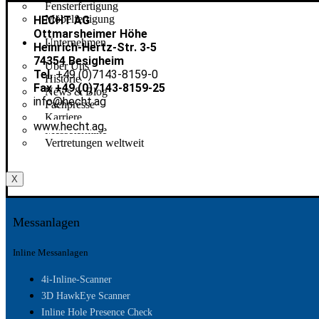
Fensterfertigung
Möbelfertigung
HECHT AG
Ottmarsheimer Höhe
Unternehmen
Heinrich-Hertz-Str. 3-5
74354 Besigheim
Über Uns
Tel.
+49 (0)7143-8159-0
Historie
Fax +49 (0)7143-8159-25
News & Blog
info@hecht.ag
Fachpresse
Karriere
www.hecht.ag
Messetermine
Vertretungen weltweit
X
Messanlagen
Inline Messanlagen
4i-Inline-Scanner
3D HawkEye Scanner
Inline Hole Presence Check