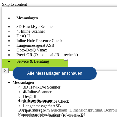
Skip to content
Messanlagen
3D HawkEye Scanner
4i-Inline-Scanner
DesQ II
Inline Hole Presence Check
Längenmessgerät ASB
Opto-DesQ Vmax
PrecisOR (O = optical / R = recheck)
Service & Beratung
X
Alle Messanlagen anschauen
Messanlagen
3D HawkEye Scanner
4i-Inline-Scanner
DesQ II
4i-Inline-Scanner
Inline Hole Presence Check
Längenmessgerät ASB
100% Kontrolle im Durchlauf: Dimensionsprüfung, Bohrbild
Opto-DesQ Vmax
Kanteninspektion in einer Anlage mit KI.
PrecisOR (O = optical / R = recheck)