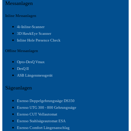
Messanlagen
Inline Messanlagen
4i-Inline-Scanner
3D HawkEye Scanner
Inline Hole Presence Check
Offline Messanlagen
Opto-DesQ Vmax
DesQ II
ASB Längenmessgerät
Sägeanlagen
Exenso Doppelgehrungssäge DS350
Exenso UTG 300 - 800 Gehrungssäge
Exenso CUT Vollautomat
Exenso Stahlsägeautomat ESA
Exenso Comfort Längenanschlag