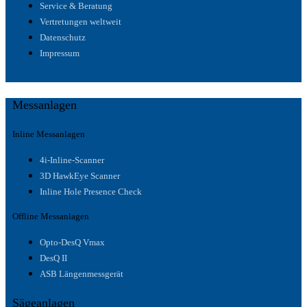
Service & Beratung
Vertretungen weltweit
Datenschutz
Impressum
Messanlagen
Inline Messanlagen
4i-Inline-Scanner
3D HawkEye Scanner
Inline Hole Presence Check
Offline Messanlagen
Opto-DesQ Vmax
DesQ II
ASB Längenmessgerät
Sägeanlagen