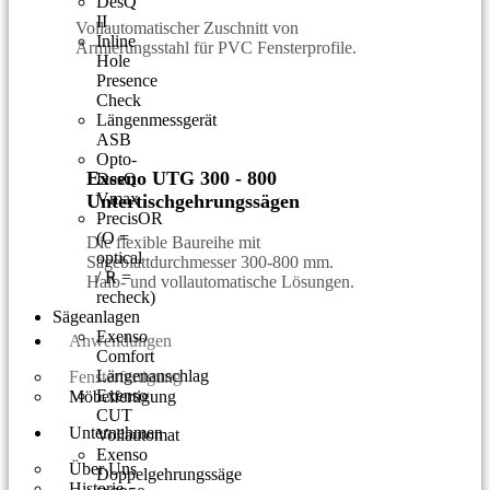
DesQ
II
Vollautomatischer Zuschnitt von
Inline
Armierungsstahl für PVC Fensterprofile.
Hole
Presence
Check
Längenmessgerät
ASB
Opto-
Exseno UTG 300 - 800
DesQ
Vmax
Untertischgehrungssägen
PrecisOR
(O =
Die flexible Baureihe mit
optical
Sägeblattdurchmesser 300-800 mm.
/ R =
Halb- und vollautomatische Lösungen.
recheck)
Sägeanlagen
Exenso
Anwendungen
Comfort
Längenanschlag
Fensterfertigung
Exenso
Möbelfertigung
CUT
Unternehmen
Vollautomat
Exenso
Über Uns
Doppelgehrungssäge
Historie