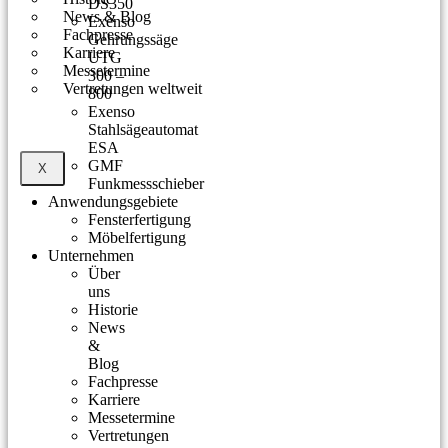
DS350
News & Blog
Exenso
Fachpresse
Gehrungssäge
Karriere
UTG
Messetermine
300 –
Vertretungen weltweit
800
Exenso
Stahlsägeautomat
ESA
GMF
X
Funkmessschieber
Anwendungsgebiete
Fensterfertigung
Möbelfertigung
Unternehmen
Über
uns
Historie
News
&
Blog
Fachpresse
Karriere
Messetermine
Vertretungen