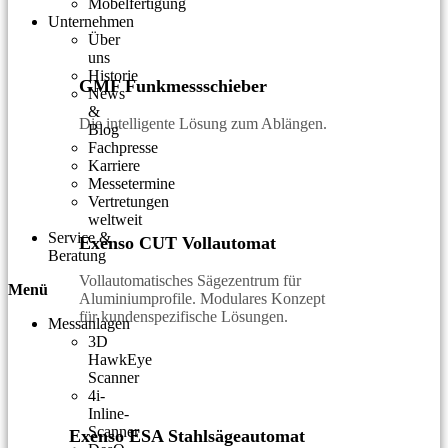
Möbelfertigung
Unternehmen
Über
uns
Historie
GMF Funkmessschieber
News
&
Die intelligente Lösung zum Ablängen.
Blog
Fachpresse
Karriere
Messetermine
Vertretungen
weltweit
Service &
Exenso CUT Vollautomat
Beratung
Vollautomatisches Sägezentrum für
Menü
Aluminiumprofile. Modulares Konzept
für kundenspezifische Lösungen.
Messanlagen
3D
HawkEye
Scanner
4i-
Inline-
Scanner
Exenso ESA Stahlsägeautomat