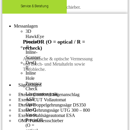
Service & Beratung
Einfacher Längenmessschieber.
Messanlagen
3D
HawkEye
PrecisOR (O = optical / R =
Scanner
4i-
recheck)
Inline-
Scanner
Automatische & optische Vermessung
DesQ
von Blech- und Metaltafeln sowie
II
Trafobleche.
Inline
Hole
Presence
Sägeanlagen
Check
Längenmessgerät
Exenso Comfort Längenanschlag
ASB
Exenso CUT Vollautomat
Opto-
Exenso Doppelgehrungssäge DS350
DesQ
Exenso Gehrungssäge UTG 300 – 800
Vmax
Exenso Stahlsägeautomat ESA
PrecisOR
GMF Funkmessschieber
(O =