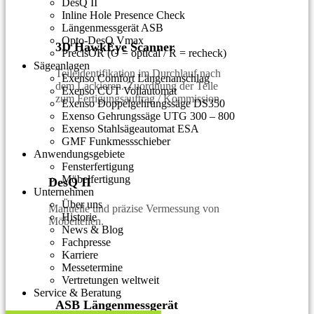
DesQ II
Inline Hole Presence Check
Längenmessgerät ASB
Opto-DesQ Vmax
3D HawkEye Scanner
PrecisOR (O = optical / R = recheck)
Sägeanlagen
Teileidentifikation im Durchlauf nach
Exenso Comfort Längenanschlag
dem Lackieren. Zuordnung der Teile
Exenso CUT Vollautomat
zum Fertigungsauftrag / Kommission.
Exenso Doppelgehrungssäge DS350
Exenso Gehrungssäge UTG 300 – 800
Exenso Stahlsägeautomat ESA
GMF Funkmessschieber
Anwendungsgebiete
Fensterfertigung
Möbelfertigung
DesQ II
Unternehmen
Über uns
Manuelle und präzise Vermessung von
Historie
Möbelteilen.
News & Blog
Fachpresse
Karriere
Messetermine
Vertretungen weltweit
Service & Beratung
ASB Längenmessgerät