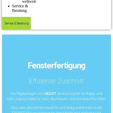
weltweit
Service &
Beratung
Service & Beratung
Fensterfertigung
Effizienter Zuschnitt
Die Sägeanlagen von
HECHT
sind konzipiert für Kapp- und
Gehrungsschnitte für Holz- Aluminium- und Kunststoffprofilen.
Das viele Jahrzehnte bewährte und stetig weiterentwickelte
EXENSO Steuerungsprinzip ermöglicht eine einfache und