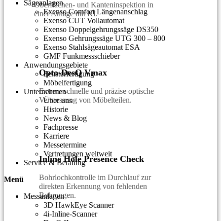
Sägeanlagen
Oberflächen- und Kanteninspektion in
Exenso Comfort Längenanschlag
einer Anlage mit KI.
Exenso CUT Vollautomat
Exenso Doppelgehrungssäge DS350
Exenso Gehrungssäge UTG 300 – 800
Exenso Stahlsägeautomat ESA
GMF Funkmessschieber
Anwendungsgebiete
Opto-DesQ Vmax
Fensterfertigung
Möbelfertigung
Extrem schnelle und präzise optische
Unternehmen
Vermessung von Möbelteilen.
Über uns
Historie
News & Blog
Fachpresse
Karriere
Messetermine
Vertretungen weltweit
Inline Hole Presence Check
Service & Beratung
Bohrlochkontrolle im Durchlauf zur
Menü
direkten Erkennung von fehlenden
Bohrungen.
Messanlagen
3D HawkEye Scanner
4i-Inline-Scanner