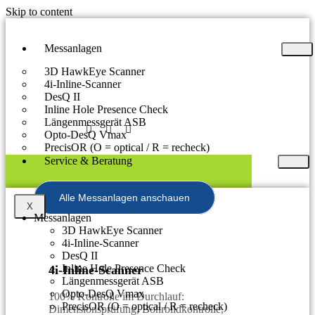
Skip to content
Messanlagen
3D HawkEye Scanner
4i-Inline-Scanner
DesQ II
Inline Hole Presence Check
Längenmessgerät ASB
Opto-DesQ Vmax
PrecisOR (O = optical / R = recheck)
Service & Beratung
Alle Messanlagen anschauen
X
Messanlagen
3D HawkEye Scanner
4i-Inline-Scanner
DesQ II
Inline Hole Presence Check
4i-Inline-Scanner
Längenmessgerät ASB
Opto-DesQ Vmax
100% Kontrolle im Durchlauf:
PrecisOR (O = optical / R = recheck)
Dimensionsprüfung, Bohrbildkontrolle,