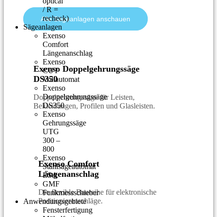
optical
/ R =
recheck)
Alle Sägeanlagen anschauen
Sägeanlagen
Exenso
Comfort
Längenanschlag
Exenso
Exenso Doppelgehrungssäge
CUT
DS350
Vollautomat
Exenso
Doppelgehrungssäge
Doppelgehrungssäge für Leisten,
DS350
Bekleidungen, Profilen und Glasleisten.
Exenso
Gehrungssäge
UTG
300 –
800
Exenso
Exenso Comfort
Stahlsägeautomat
Längenanschlag
ESA
GMF
Die flexible Baureihe für elektronische
Funkmessschieber
Positionieranschläge.
Anwendungsgebiete
Fensterfertigung