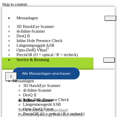
Skip to content
Messanlagen
3D HawkEye Scanner
4i-Inline-Scanner
DesQ II
Inline Hole Presence Check
Längenmessgerät ASB
Opto-DesQ Vmax
PrecisOR (O = optical / R = recheck)
Service & Beratung
Alle Messanlagen anschauen
X
Messanlagen
3D HawkEye Scanner
4i-Inline-Scanner
DesQ II
Inline Hole Presence Check
4i-Inline-Scanner
Längenmessgerät ASB
Opto-DesQ Vmax
100% Kontrolle im Durchlauf:
PrecisOR (O = optical / R = recheck)
Dimensionsprüfung, Bohrbildkontrolle,