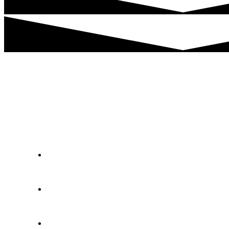
Technische Daten
Exenso Profi Säge Zuschnittzentrum ESA
Bedienung | Steuerung | Betriebssystem:
15“ Touchscreen | HECHT Exenso Software |
Windows
Bandsägeautomat mit pneumatischem
Spannsystem bestehend aus 3
Spannelementen
Stufenlos einstellbarer Sägevorschub über