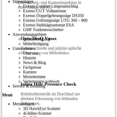
Sägeanlagen
Oberflächen- und Kanteninspektion in
Exenso Comfort Längenanschlag
einer Anlage mit KI.
Exenso CUT Vollautomat
Exenso Doppelgehrungssäge DS350
Exenso Gehrungssäge UTG 300 – 800
Exenso Stahlsägeautomat ESA
GMF Funkmessschieber
Anwendungsgebiete
Opto-DesQ Vmax
Fensterfertigung
Möbelfertigung
Extrem schnelle und präzise optische
Unternehmen
Vermessung von Möbelteilen.
Über uns
Historie
News & Blog
Fachpresse
Karriere
Messetermine
Vertretungen weltweit
Inline Hole Presence Check
Service & Beratung
Bohrlochkontrolle im Durchlauf zur
Menü
direkten Erkennung von fehlenden
Bohrungen.
Messanlagen
3D HawkEye Scanner
4i-Inline-Scanner