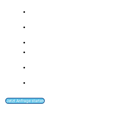
Hydraulikeinheit
Arbeitsablauf gesteuert über die Exenso-
Steuerung
Der Sägebereich ist von vorne durch einen
Lichtvorhang gesichert.
Sägebandbetrieb: 1,5KW, frequenzgeregelt
Sägebandabmessungen: HBS 250 G 3320 x
27 x 0,9 mm, lange Standzeit
Schnittgeschwindigkeit: im Regelbetrieb 15
- 110 m/min
Schnittbereich: Breite 10 - 120 mm, Höhe
10 - 80 mm
Jetzt Anfrage starten