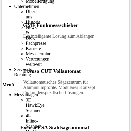
Möbelfertigung
Unternehmen
Über
uns
Historie
GMF Funkmessschieber
News
&
Die intelligente Lösung zum Ablängen.
Blog
Fachpresse
Karriere
Messetermine
Vertretungen
weltweit
Service &
Exenso CUT Vollautomat
Beratung
Vollautomatisches Sägezentrum für
Menü
Aluminiumprofile. Modulares Konzept
für kundenspezifische Lösungen.
Messanlagen
3D
HawkEye
Scanner
4i-
Inline-
Scanner
Exenso ESA Stahlsägeautomat