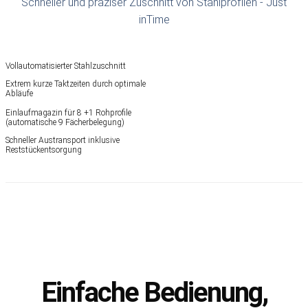
Schneller und präziser Zuschnitt von Stahlprofilen - Just
inTime
Vollautomatisierter Stahlzuschnitt
Extrem kurze Taktzeiten durch optimale
Abläufe
Einlaufmagazin für 8 +1 Rohprofile
(automatische 9 Fächerbelegung)
Schneller Austransport inklusive
Reststückentsorgung
Einfache Bedienung,