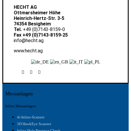
HECHT AG
Ottmarsheimer Höhe
Heinrich-Hertz-Str. 3-5
74354 Besigheim
Tel.
+49 (0)7143-8159-0
Fax +49 (0)7143-8159-25
info@hecht.ag
www.hecht.ag
Messanlagen
Inline Messanlagen
4i-Inline-Scanner
3D HawkEye Scanner
Inline Hole Presence Check