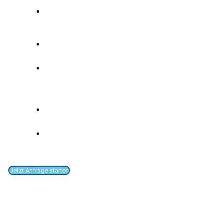
Festlegung von Reststücklängen und
Abfalllängen nach ihren individuellen
Anforderungen
Just-in-Time Stahl Zuschnitt im Verbund
mit einem PVC Bearbeitungszentrum
Zuschnitt des Armierungsstahls nach
verschnittoptimierten Datensätzen mit
Angabe von Wagen- und Fachnummer für die
einfach Entnahme aus der Sägeanlage
Alle gängigen Branchensoftwarelösungen
können angebunden werden
Umfangreiche Funktionen die das Arbeiten
mit der HECHT Exenso Stahlsäge enorm
einfach und unkompliziert machen
Jetzt Anfrage starten