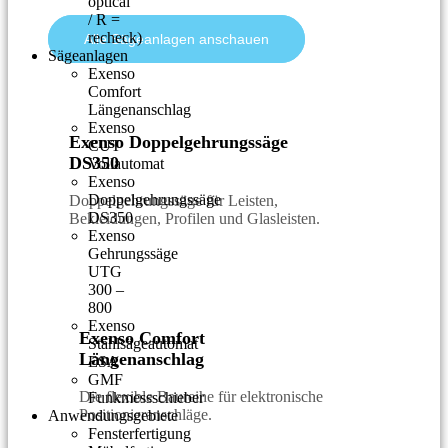
optical
/ R =
recheck)
Alle Sägeanlagen anschauen
Sägeanlagen
Exenso
Comfort
Längenanschlag
Exenso
Exenso Doppelgehrungssäge
CUT
DS350
Vollautomat
Exenso
Doppelgehrungssäge
Doppelgehrungssäge für Leisten,
DS350
Bekleidungen, Profilen und Glasleisten.
Exenso
Gehrungssäge
UTG
300 –
800
Exenso
Exenso Comfort
Stahlsägeautomat
Längenanschlag
ESA
GMF
Die flexible Baureihe für elektronische
Funkmessschieber
Positionieranschläge.
Anwendungsgebiete
Fensterfertigung