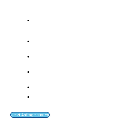
Exenso Profi Säge Zuschnittzentrum ESA
Steigerung der Produktivität beim
Profilzuschnitt durch automatischen
Pushermodus und Beschickung
Verschnittoptimierung durch Software
–Effiziente Materialausbeute
Einfache Bedienung über Touchscreen
Monitor
Automatische Umschaltung von
Arbeitshub auf Eilhub
Rohstablängen von bis zu 6.500mm
Alle gängigen Sorten von
Armierungsstahl können gesägt werden
Jetzt Anfrage starten