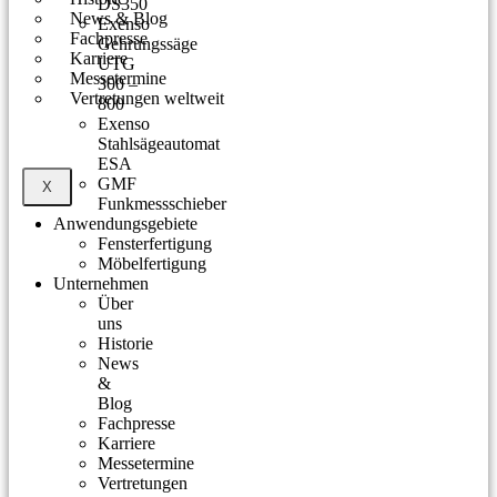
DS350
News & Blog
Exenso
Fachpresse
Gehrungssäge
Karriere
UTG
Messetermine
300 –
Vertretungen weltweit
800
Exenso
Stahlsägeautomat
ESA
GMF
X
Funkmessschieber
Anwendungsgebiete
Fensterfertigung
Möbelfertigung
Unternehmen
Über
uns
Historie
News
&
Blog
Fachpresse
Karriere
Messetermine
Vertretungen