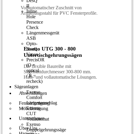
DesQ
II
Vollautomatischer Zuschnitt von
Inline
Armierungsstahl für PVC Fensterprofile.
Hole
Presence
Check
Längenmessgerät
ASB
Opto-
Exseno UTG 300 - 800
DesQ
Vmax
Untertischgehrungssägen
PrecisOR
(O =
Die flexible Baureihe mit
optical
Sägeblattdurchmesser 300-800 mm.
/ R =
Halb- und vollautomatische Lösungen.
recheck)
Sägeanlagen
Exenso
Anwendungen
Comfort
Längenanschlag
Fensterfertigung
Exenso
Möbelfertigung
CUT
Unternehmen
Vollautomat
Exenso
Über Uns
Doppelgehrungssäge
Historie