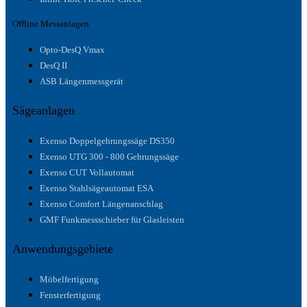
Offline Messanlagen
Opto-DesQ Vmax
DesQ II
ASB Längenmessgerät
Sägeanlagen
Exenso Doppelgehrungssäge DS350
Exenso UTG 300 - 800 Gehrungssäge
Exenso CUT Vollautomat
Exenso Stahlsägeautomat ESA
Exenso Comfort Längenanschlag
GMF Funkmessschieber für Glasleisten
Anwendungsgebiete
Möbelfertigung
Fensterfertigung