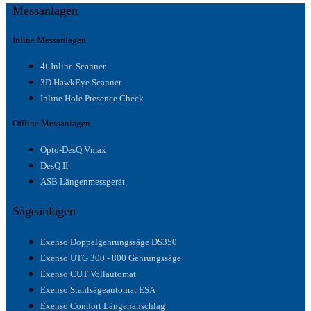
Messanlagen
Inline Messanlagen
4i-Inline-Scanner
3D HawkEye Scanner
Inline Hole Presence Check
Offline Messanlagen
Opto-DesQ Vmax
DesQ II
ASB Längenmessgerät
Sägeanlagen
Exenso Doppelgehrungssäge DS350
Exenso UTG 300 - 800 Gehrungssäge
Exenso CUT Vollautomat
Exenso Stahlsägeautomat ESA
Exenso Comfort Längenanschlag