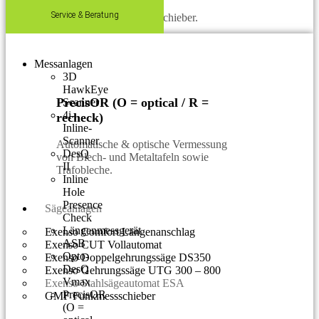
Service & Beratung
Einfacher Längenmessschieber.
Messanlagen
3D
HawkEye
PrecisOR (O = optical / R =
Scanner
4i-
recheck)
Inline-
Scanner
Automatische & optische Vermessung
DesQ
von Blech- und Metaltafeln sowie
II
Trafobleche.
Inline
Hole
Presence
Sägeanlagen
Check
Längenmessgerät
Exenso Comfort Längenanschlag
ASB
Exenso CUT Vollautomat
Opto-
Exenso Doppelgehrungssäge DS350
DesQ
Exenso Gehrungssäge UTG 300 – 800
Vmax
Exenso Stahlsägeautomat ESA
PrecisOR
GMF Funkmessschieber
(O =