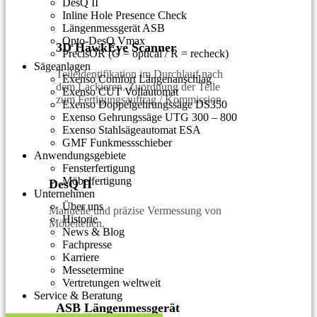
DesQ II
Inline Hole Presence Check
Längenmessgerät ASB
Opto-DesQ Vmax
3D HawkEye Scanner
PrecisOR (O = optical / R = recheck)
Sägeanlagen
Teileidentifikation im Durchlauf nach
Exenso Comfort Längenanschlag
dem Lackieren. Zuordnung der Teile
Exenso CUT Vollautomat
zum Fertigungsauftrag / Kommission.
Exenso Doppelgehrungssäge DS350
Exenso Gehrungssäge UTG 300 – 800
Exenso Stahlsägeautomat ESA
GMF Funkmessschieber
Anwendungsgebiete
Fensterfertigung
Möbelfertigung
DesQ II
Unternehmen
Über uns
Manuelle und präzise Vermessung von
Historie
Möbelteilen.
News & Blog
Fachpresse
Karriere
Messetermine
Vertretungen weltweit
Service & Beratung
ASB Längenmessgerät