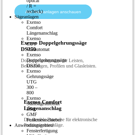
optical
/ R =
recheck)
Alle Sägeanlagen anschauen
Sägeanlagen
Exenso
Comfort
Längenanschlag
Exenso
Exenso Doppelgehrungssäge
CUT
DS350
Vollautomat
Exenso
Doppelgehrungssäge
Doppelgehrungssäge für Leisten,
DS350
Bekleidungen, Profilen und Glasleisten.
Exenso
Gehrungssäge
UTG
300 –
800
Exenso
Exenso Comfort
Stahlsägeautomat
Längenanschlag
ESA
GMF
Die flexible Baureihe für elektronische
Funkmessschieber
Positionieranschläge.
Anwendungsgebiete
Fensterfertigung