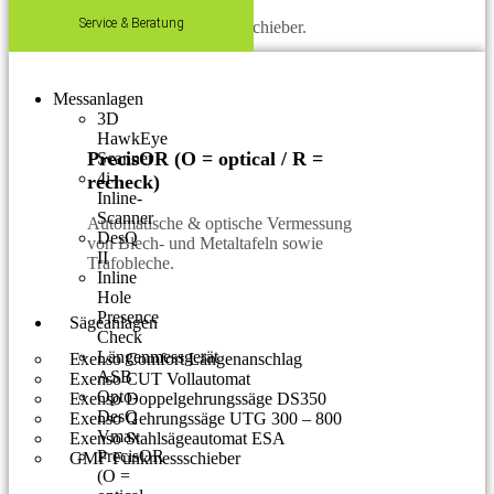
Service & Beratung
Einfacher Längenmessschieber.
Messanlagen
3D
HawkEye
PrecisOR (O = optical / R =
Scanner
4i-
recheck)
Inline-
Scanner
Automatische & optische Vermessung
DesQ
von Blech- und Metaltafeln sowie
II
Trafobleche.
Inline
Hole
Presence
Sägeanlagen
Check
Längenmessgerät
Exenso Comfort Längenanschlag
ASB
Exenso CUT Vollautomat
Opto-
Exenso Doppelgehrungssäge DS350
DesQ
Exenso Gehrungssäge UTG 300 – 800
Vmax
Exenso Stahlsägeautomat ESA
PrecisOR
GMF Funkmessschieber
(O =