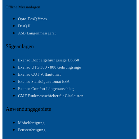
Offline Messanlagen
Opto-DesQ Vmax
DesQ II
ASB Längenmessgerät
Sägeanlagen
Exenso Doppelgehrungssäge DS350
Exenso UTG 300 - 800 Gehrungssäge
Exenso CUT Vollautomat
Exenso Stahlsägeautomat ESA
Exenso Comfort Längenanschlag
GMF Funkmessschieber für Glasleisten
Anwendungsgebiete
Möbelfertigung
Fensterfertigung