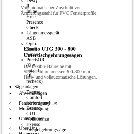
DesQ
II
Vollautomatischer Zuschnitt von
Inline
Armierungsstahl für PVC Fensterprofile.
Hole
Presence
Check
Längenmessgerät
ASB
Opto-
Exseno UTG 300 - 800
DesQ
Vmax
Untertischgehrungssägen
PrecisOR
(O =
Die flexible Baureihe mit
optical
Sägeblattdurchmesser 300-800 mm.
/ R =
Halb- und vollautomatische Lösungen.
recheck)
Sägeanlagen
Exenso
Anwendungen
Comfort
Längenanschlag
Fensterfertigung
Exenso
Möbelfertigung
CUT
Unternehmen
Vollautomat
Exenso
Über Uns
Doppelgehrungssäge
Historie