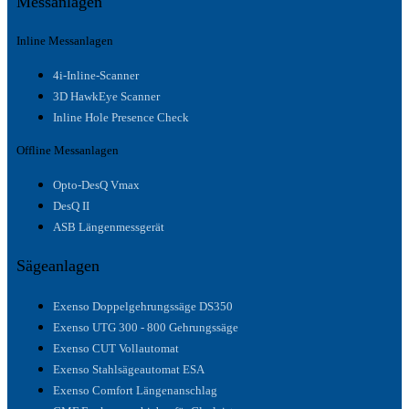
Messanlagen
Inline Messanlagen
4i-Inline-Scanner
3D HawkEye Scanner
Inline Hole Presence Check
Offline Messanlagen
Opto-DesQ Vmax
DesQ II
ASB Längenmessgerät
Sägeanlagen
Exenso Doppelgehrungssäge DS350
Exenso UTG 300 - 800 Gehrungssäge
Exenso CUT Vollautomat
Exenso Stahlsägeautomat ESA
Exenso Comfort Längenanschlag