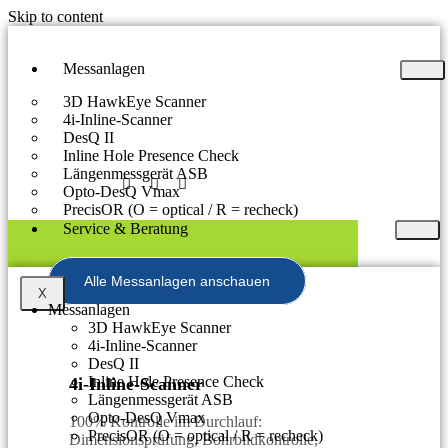
Skip to content
Messanlagen
3D HawkEye Scanner
4i-Inline-Scanner
DesQ II
Inline Hole Presence Check
Längenmessgerät ASB
Opto-DesQ Vmax
PrecisOR (O = optical / R = recheck)
Service & Beratung
Alle Messanlagen anschauen
X
Messanlagen
3D HawkEye Scanner
4i-Inline-Scanner
DesQ II
Inline Hole Presence Check
4i-Inline-Scanner
Längenmessgerät ASB
Opto-DesQ Vmax
100% Kontrolle im Durchlauf:
PrecisOR (O = optical / R = recheck)
Dimensionsprüfung, Bohrbildkontrolle,