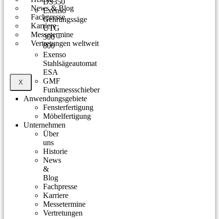
DS350
News & Blog
Exenso
Fachpresse
Gehrungssäge
Karriere
UTG
Messetermine
300 –
Vertretungen weltweit
800
Exenso
Stahlsägeautomat
ESA
GMF
X
Funkmessschieber
Anwendungsgebiete
Fensterfertigung
Möbelfertigung
Unternehmen
Über
uns
Historie
News
&
Blog
Fachpresse
Karriere
Messetermine
Vertretungen