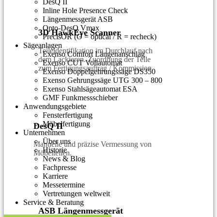
DesQ II
Inline Hole Presence Check
Längenmessgerät ASB
Opto-DesQ Vmax
3D HawkEye Scanner
PrecisOR (O = optical / R = recheck)
Sägeanlagen
Teileidentifikation im Durchlauf nach
Exenso Comfort Längenanschlag
dem Lackieren. Zuordnung der Teile
Exenso CUT Vollautomat
zum Fertigungsauftrag / Kommission.
Exenso Doppelgehrungssäge DS350
Exenso Gehrungssäge UTG 300 – 800
Exenso Stahlsägeautomat ESA
GMF Funkmessschieber
Anwendungsgebiete
Fensterfertigung
Möbelfertigung
DesQ II
Unternehmen
Über uns
Manuelle und präzise Vermessung von
Historie
Möbelteilen.
News & Blog
Fachpresse
Karriere
Messetermine
Vertretungen weltweit
Service & Beratung
ASB Längenmessgerät