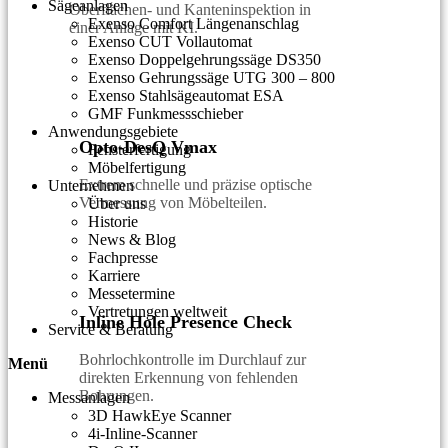
Sägeanlagen
Oberflächen- und Kanteninspektion in
Exenso Comfort Längenanschlag
einer Anlage mit KI.
Exenso CUT Vollautomat
Exenso Doppelgehrungssäge DS350
Exenso Gehrungssäge UTG 300 – 800
Exenso Stahlsägeautomat ESA
GMF Funkmessschieber
Anwendungsgebiete
Opto-DesQ Vmax
Fensterfertigung
Möbelfertigung
Extrem schnelle und präzise optische
Unternehmen
Vermessung von Möbelteilen.
Über uns
Historie
News & Blog
Fachpresse
Karriere
Messetermine
Vertretungen weltweit
Inline Hole Presence Check
Service & Beratung
Bohrlochkontrolle im Durchlauf zur
Menü
direkten Erkennung von fehlenden
Bohrungen.
Messanlagen
3D HawkEye Scanner
4i-Inline-Scanner