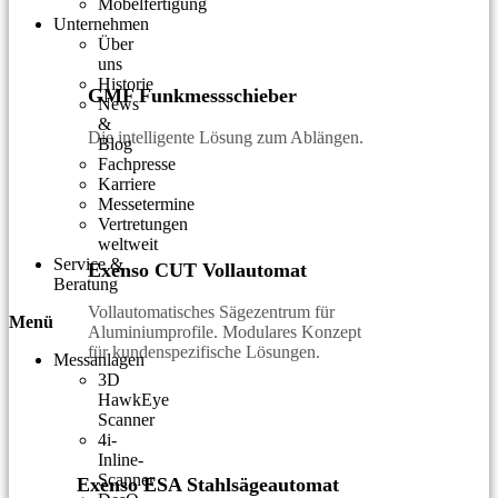
Möbelfertigung
Unternehmen
Über
uns
Historie
GMF Funkmessschieber
News
&
Die intelligente Lösung zum Ablängen.
Blog
Fachpresse
Karriere
Messetermine
Vertretungen
weltweit
Service &
Exenso CUT Vollautomat
Beratung
Vollautomatisches Sägezentrum für
Menü
Aluminiumprofile. Modulares Konzept
für kundenspezifische Lösungen.
Messanlagen
3D
HawkEye
Scanner
4i-
Inline-
Scanner
Exenso ESA Stahlsägeautomat