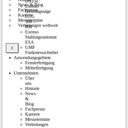
DS350
News & Blog
Exenso
Fachpresse
Gehrungssäge
Karriere
UTG
Messetermine
300 –
Vertretungen weltweit
800
Exenso
Stahlsägeautomat
ESA
GMF
X
Funkmessschieber
Anwendungsgebiete
Fensterfertigung
Möbelfertigung
Unternehmen
Über
uns
Historie
News
&
Blog
Fachpresse
Karriere
Messetermine
Vertretungen