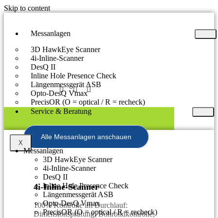
Skip to content
Messanlagen
3D HawkEye Scanner
4i-Inline-Scanner
DesQ II
Inline Hole Presence Check
Längenmessgerät ASB
Opto-DesQ Vmax
PrecisOR (O = optical / R = recheck)
Service & Beratung
Alle Messanlagen anschauen
X
Messanlagen
3D HawkEye Scanner
4i-Inline-Scanner
DesQ II
Inline Hole Presence Check
4i-Inline-Scanner
Längenmessgerät ASB
Opto-DesQ Vmax
100% Kontrolle im Durchlauf:
PrecisOR (O = optical / R = recheck)
Dimensionsprüfung, Bohrbildkontrolle,