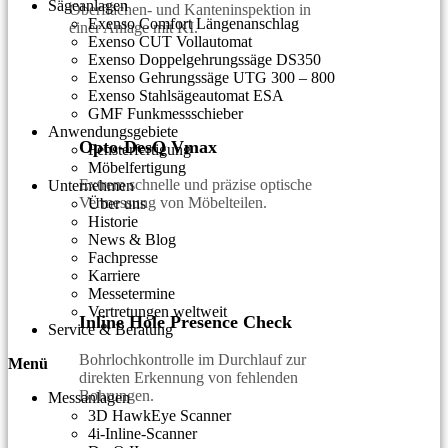
Sägeanlagen
Oberflächen- und Kanteninspektion in
Exenso Comfort Längenanschlag
einer Anlage mit KI.
Exenso CUT Vollautomat
Exenso Doppelgehrungssäge DS350
Exenso Gehrungssäge UTG 300 – 800
Exenso Stahlsägeautomat ESA
GMF Funkmessschieber
Anwendungsgebiete
Opto-DesQ Vmax
Fensterfertigung
Möbelfertigung
Extrem schnelle und präzise optische
Unternehmen
Vermessung von Möbelteilen.
Über uns
Historie
News & Blog
Fachpresse
Karriere
Messetermine
Vertretungen weltweit
Inline Hole Presence Check
Service & Beratung
Bohrlochkontrolle im Durchlauf zur
Menü
direkten Erkennung von fehlenden
Bohrungen.
Messanlagen
3D HawkEye Scanner
4i-Inline-Scanner