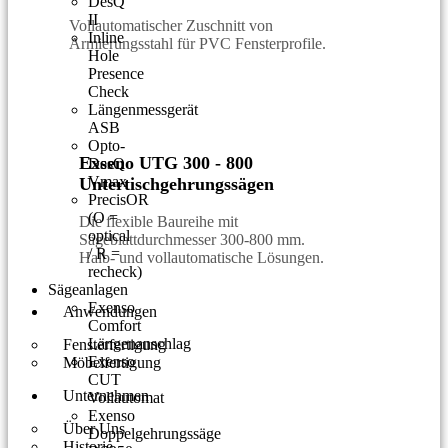
DesQ
II
Vollautomatischer Zuschnitt von
Inline
Armierungsstahl für PVC Fensterprofile.
Hole
Presence
Check
Längenmessgerät
ASB
Opto-
Exseno UTG 300 - 800
DesQ
Vmax
Untertischgehrungssägen
PrecisOR
(O =
Die flexible Baureihe mit
optical
Sägeblattdurchmesser 300-800 mm.
/ R =
Halb- und vollautomatische Lösungen.
recheck)
Sägeanlagen
Exenso
Anwendungen
Comfort
Längenanschlag
Fensterfertigung
Exenso
Möbelfertigung
CUT
Unternehmen
Vollautomat
Exenso
Über Uns
Doppelgehrungssäge
Historie