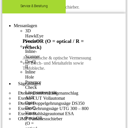
Service & Beratung
Einfacher Längenmessschieber.
Messanlagen
3D
HawkEye
PrecisOR (O = optical / R =
Scanner
4i-
recheck)
Inline-
Scanner
Automatische & optische Vermessung
DesQ
von Blech- und Metaltafeln sowie
II
Trafobleche.
Inline
Hole
Presence
Sägeanlagen
Check
Längenmessgerät
Exenso Comfort Längenanschlag
ASB
Exenso CUT Vollautomat
Opto-
Exenso Doppelgehrungssäge DS350
DesQ
Exenso Gehrungssäge UTG 300 – 800
Vmax
Exenso Stahlsägeautomat ESA
PrecisOR
GMF Funkmessschieber
(O =