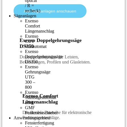
optical
/ R =
recheck)
Alle Sägeanlagen anschauen
Sägeanlagen
Exenso
Comfort
Längenanschlag
Exenso
Exenso Doppelgehrungssäge
CUT
DS350
Vollautomat
Exenso
Doppelgehrungssäge
Doppelgehrungssäge für Leisten,
DS350
Bekleidungen, Profilen und Glasleisten.
Exenso
Gehrungssäge
UTG
300 –
800
Exenso
Exenso Comfort
Stahlsägeautomat
Längenanschlag
ESA
GMF
Die flexible Baureihe für elektronische
Funkmessschieber
Positionieranschläge.
Anwendungsgebiete
Fensterfertigung