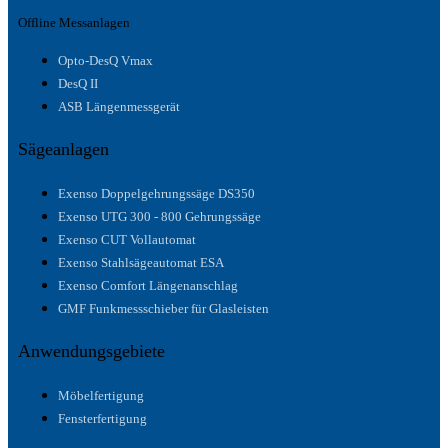
Offline Messanlagen
Opto-DesQ Vmax
DesQ II
ASB Längenmessgerät
Sägeanlagen
Exenso Doppelgehrungssäge DS350
Exenso UTG 300 - 800 Gehrungssäge
Exenso CUT Vollautomat
Exenso Stahlsägeautomat ESA
Exenso Comfort Längenanschlag
GMF Funkmessschieber für Glasleisten
Anwendungsgebiete
Möbelfertigung
Fensterfertigung