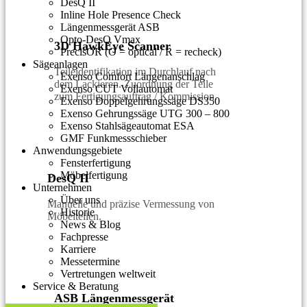
DesQ II
Inline Hole Presence Check
Längenmessgerät ASB
Opto-DesQ Vmax
3D HawkEye Scanner
PrecisOR (O = optical / R = recheck)
Sägeanlagen
Teileidentifikation im Durchlauf nach
Exenso Comfort Längenanschlag
dem Lackieren. Zuordnung der Teile
Exenso CUT Vollautomat
zum Fertigungsauftrag / Kommission.
Exenso Doppelgehrungssäge DS350
Exenso Gehrungssäge UTG 300 – 800
Exenso Stahlsägeautomat ESA
GMF Funkmessschieber
Anwendungsgebiete
Fensterfertigung
Möbelfertigung
DesQ II
Unternehmen
Über uns
Manuelle und präzise Vermessung von
Historie
Möbelteilen.
News & Blog
Fachpresse
Karriere
Messetermine
Vertretungen weltweit
Service & Beratung
ASB Längenmessgerät