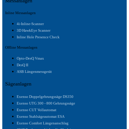
Messanlagen
Inline Messanlagen
4i-Inline-Scanner
3D HawkEye Scanner
Inline Hole Presence Check
Offline Messanlagen
Opto-DesQ Vmax
DesQ II
ASB Längenmessgerät
Sägeanlagen
Exenso Doppelgehrungssäge DS350
Exenso UTG 300 - 800 Gehrungssäge
Exenso CUT Vollautomat
Exenso Stahlsägeautomat ESA
Exenso Comfort Längenanschlag