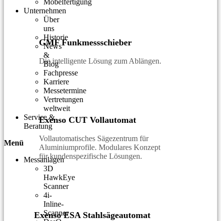
Möbelfertigung
Unternehmen
Über
uns
Historie
GMF Funkmessschieber
News
&
Die intelligente Lösung zum Ablängen.
Blog
Fachpresse
Karriere
Messetermine
Vertretungen
weltweit
Service &
Exenso CUT Vollautomat
Beratung
Vollautomatisches Sägezentrum für
Menü
Aluminiumprofile. Modulares Konzept
für kundenspezifische Lösungen.
Messanlagen
3D
HawkEye
Scanner
4i-
Inline-
Scanner
Exenso ESA Stahlsägeautomat