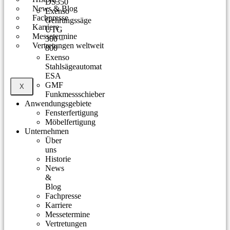
DS350
News & Blog
Exenso
Fachpresse
Gehrungssäge
Karriere
UTG
Messetermine
300 –
Vertretungen weltweit
800
Exenso
Stahlsägeautomat
ESA
GMF
X
Funkmessschieber
Anwendungsgebiete
Fensterfertigung
Möbelfertigung
Unternehmen
Über
uns
Historie
News
&
Blog
Fachpresse
Karriere
Messetermine
Vertretungen