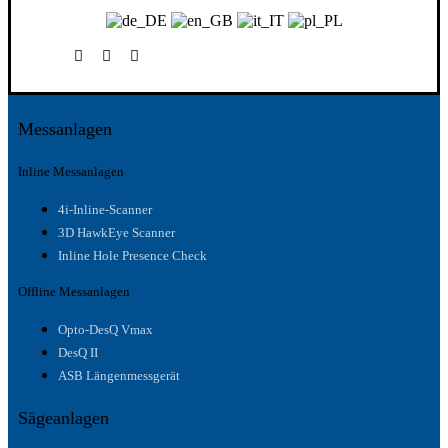
Messanlagen
Inline Messanlagen
4i-Inline-Scanner
3D HawkEye Scanner
Inline Hole Presence Check
Offline Messanlagen
Opto-DesQ Vmax
DesQ II
ASB Längenmessgerät
Sägeanlagen