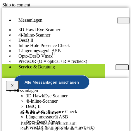
Skip to content
Messanlagen
3D HawkEye Scanner
4i-Inline-Scanner
DesQ II
Inline Hole Presence Check
Längenmessgerät ASB
Opto-DesQ Vmax
PrecisOR (O = optical / R = recheck)
Service & Beratung
Alle Messanlagen anschauen
X
Messanlagen
3D HawkEye Scanner
4i-Inline-Scanner
DesQ II
Inline Hole Presence Check
4i-Inline-Scanner
Längenmessgerät ASB
Opto-DesQ Vmax
100% Kontrolle im Durchlauf:
PrecisOR (O = optical / R = recheck)
Dimensionsprüfung, Bohrbildkontrolle,