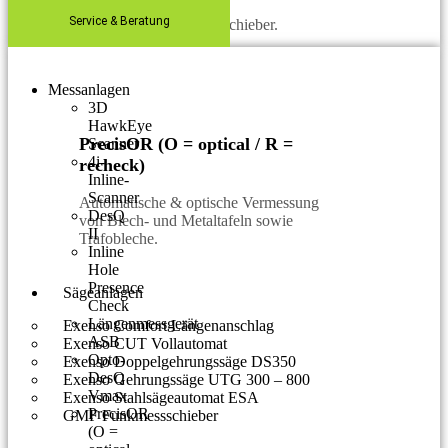
Service & Beratung
Einfacher Längenmessschieber.
Messanlagen
3D
HawkEye
PrecisOR (O = optical / R =
Scanner
4i-
recheck)
Inline-
Scanner
Automatische & optische Vermessung
DesQ
von Blech- und Metaltafeln sowie
II
Trafobleche.
Inline
Hole
Presence
Sägeanlagen
Check
Längenmessgerät
Exenso Comfort Längenanschlag
ASB
Exenso CUT Vollautomat
Opto-
Exenso Doppelgehrungssäge DS350
DesQ
Exenso Gehrungssäge UTG 300 – 800
Vmax
Exenso Stahlsägeautomat ESA
PrecisOR
GMF Funkmessschieber
(O =