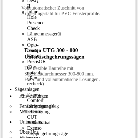
DesQ
II
Vollautomatischer Zuschnitt von
Inline
Armierungsstahl für PVC Fensterprofile.
Hole
Presence
Check
Längenmessgerät
ASB
Opto-
Exseno UTG 300 - 800
DesQ
Vmax
Untertischgehrungssägen
PrecisOR
(O =
Die flexible Baureihe mit
optical
Sägeblattdurchmesser 300-800 mm.
/ R =
Halb- und vollautomatische Lösungen.
recheck)
Sägeanlagen
Exenso
Anwendungen
Comfort
Längenanschlag
Fensterfertigung
Exenso
Möbelfertigung
CUT
Unternehmen
Vollautomat
Exenso
Über Uns
Doppelgehrungssäge
Historie