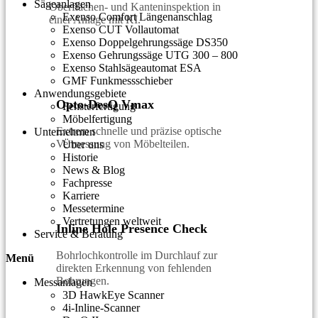
Sägeanlagen
Oberflächen- und Kanteninspektion in
Exenso Comfort Längenanschlag
einer Anlage mit KI.
Exenso CUT Vollautomat
Exenso Doppelgehrungssäge DS350
Exenso Gehrungssäge UTG 300 – 800
Exenso Stahlsägeautomat ESA
GMF Funkmessschieber
Anwendungsgebiete
Opto-DesQ Vmax
Fensterfertigung
Möbelfertigung
Extrem schnelle und präzise optische
Unternehmen
Vermessung von Möbelteilen.
Über uns
Historie
News & Blog
Fachpresse
Karriere
Messetermine
Vertretungen weltweit
Inline Hole Presence Check
Service & Beratung
Bohrlochkontrolle im Durchlauf zur
Menü
direkten Erkennung von fehlenden
Bohrungen.
Messanlagen
3D HawkEye Scanner
4i-Inline-Scanner