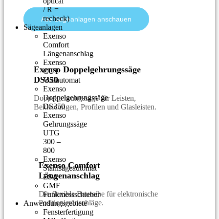
optical
/ R =
recheck)
Alle Sägeanlagen anschauen
Sägeanlagen
Exenso
Comfort
Längenanschlag
Exenso
Exenso Doppelgehrungssäge
CUT
DS350
Vollautomat
Exenso
Doppelgehrungssäge
Doppelgehrungssäge für Leisten,
DS350
Bekleidungen, Profilen und Glasleisten.
Exenso
Gehrungssäge
UTG
300 –
800
Exenso
Exenso Comfort
Stahlsägeautomat
Längenanschlag
ESA
GMF
Die flexible Baureihe für elektronische
Funkmessschieber
Positionieranschläge.
Anwendungsgebiete
Fensterfertigung