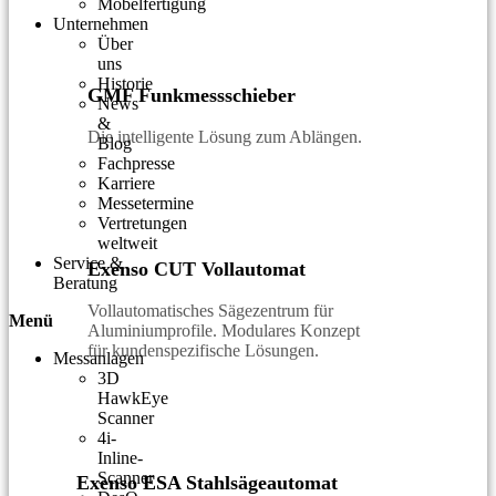
Möbelfertigung
Unternehmen
Über
uns
Historie
GMF Funkmessschieber
News
&
Die intelligente Lösung zum Ablängen.
Blog
Fachpresse
Karriere
Messetermine
Vertretungen
weltweit
Service &
Exenso CUT Vollautomat
Beratung
Vollautomatisches Sägezentrum für
Menü
Aluminiumprofile. Modulares Konzept
für kundenspezifische Lösungen.
Messanlagen
3D
HawkEye
Scanner
4i-
Inline-
Scanner
Exenso ESA Stahlsägeautomat