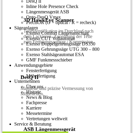
DesQ II
Inline Hole Presence Check
Längenmessgerät ASB
Opto-DesQ Vmax
3D HawkEye Scanner
PrecisOR (O = optical / R = recheck)
Sägeanlagen
Teileidentifikation im Durchlauf nach
Exenso Comfort Längenanschlag
dem Lackieren. Zuordnung der Teile
Exenso CUT Vollautomat
zum Fertigungsauftrag / Kommission.
Exenso Doppelgehrungssäge DS350
Exenso Gehrungssäge UTG 300 – 800
Exenso Stahlsägeautomat ESA
GMF Funkmessschieber
Anwendungsgebiete
Fensterfertigung
Möbelfertigung
DesQ II
Unternehmen
Über uns
Manuelle und präzise Vermessung von
Historie
Möbelteilen.
News & Blog
Fachpresse
Karriere
Messetermine
Vertretungen weltweit
Service & Beratung
ASB Längenmessgerät