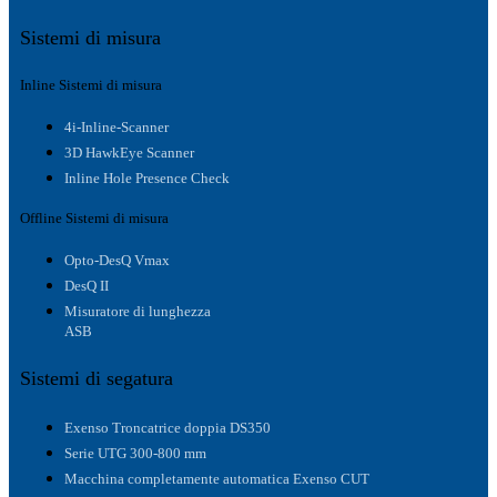
Sistemi di misura
Inline Sistemi di misura
4i-Inline-Scanner
3D HawkEye Scanner
Inline Hole Presence Check
Offline Sistemi di misura
Opto-DesQ Vmax
DesQ II
Misuratore di lunghezza
ASB
Sistemi di segatura
Exenso Troncatrice doppia DS350
Serie UTG 300-800 mm
Macchina completamente automatica Exenso CUT