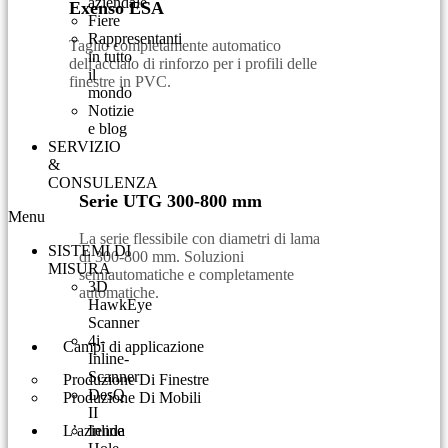
aziendale
Exenso ESA
Fiere
Rappresentanti
Taglio completamente automatico
in tutto
dell'acciaio di rinforzo per i profili delle
il
finestre in PVC.
mondo
Notizie
e blog
SERVIZIO
&
CONSULENZA​
Serie UTG 300-800 mm
Menu
La serie flessibile con diametri di lama
SISTEMI DI
di 300-800 mm. Soluzioni
MISURA
semiautomatiche e completamente
3D
automatiche.
HawkEye
Scanner
4i-
Campi di applicazione
Inline-
Scanner
Produzione Di Finestre
DesQ
Produzione Di Mobili
II
L’azienda
Inline