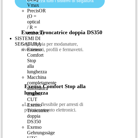
Visualizza tutti i sistemi di segatura
Vmax
PrecisOR
(O =
optical
/ R =
Exenso Troncatrice doppia DS350
recheck)
SISTEMI DI
SEGATURA
Sega doppia per modanature,
rivestimenti, profili e fermavetri.
Exenso
Comfort
Stop
alla
lunghezza
Macchina
completamente
Exenso Comfort Stop alla
automatica
lunghezza
Exenso
CUT
La serie flessibile per arresti di
Exenso
posizionamento elettronici.
Troncatrice
doppia
DS350
Exenso
Gehrungssäge