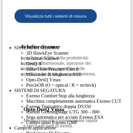
Visualizza tutti i sistemi di misura
4i-Inline-Scanner
SISTEMI DI MISURA
3D HawkEye Scanner
Ispezione al 100% della produttività:
4i-Inline-Scanner
Ispezione dimensionale, ispezione dei
DesQ II
modelli di foratura, ispezione delle
Inline Hole Presence Check
superfici e dei bordi in un unico sistema.
Misuratore di lunghezza ASB
Opto-DesQ Vmax
PrecisOR (O = optical / R = recheck)
SISTEMI DI SEGATURA
Exenso Comfort Stop alla lunghezza
Macchina completamente automatica Exenso CUT
Exenso Troncatrice doppia DS350
Opto-DesQ Vmax
Exenso Gehrungssäge UTG 300 – 800
Sega automatica per acciaio Exenso ESA
Misurazione ottica estremamente rapida
Calibro radio Exenso GMF
e precisa di parti di mobili.
Campi di applicazione