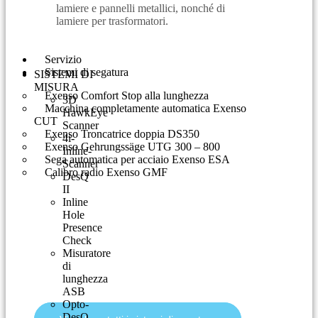
lamiere e pannelli metallici, nonché di
lamiere per trasformatori.
Servizio
Sistemi di segatura
SISTEMI DI
MISURA
Exenso Comfort Stop alla lunghezza
3D
Macchina completamente automatica Exenso
HawkEye
CUT
Scanner
Exenso Troncatrice doppia DS350
4i-
Exenso Gehrungssäge UTG 300 – 800
Inline-
Sega automatica per acciaio Exenso ESA
Scanner
Calibro radio Exenso GMF
DesQ
II
Inline
Hole
Presence
Check
Misuratore
di
lunghezza
ASB
Opto-
DesQ