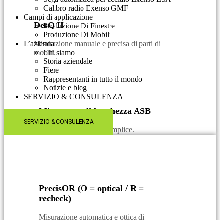
Calibro radio Exenso GMF
Campi di applicazione
DesQ II
Produzione Di Finestre
Produzione Di Mobili
L’azienda
Misurazione manuale e precisa di parti di
mobili.
Chi siamo
Storia aziendale
Fiere
Rappresentanti in tutto il mondo
Notizie e blog
SERVIZIO & CONSULENZA​
Misuratore di lunghezza ASB
SERVIZIO & CONSULENZA​
Calibro di lunghezza semplice.
PrecisOR (O = optical / R =
recheck)
Misurazione automatica e ottica di