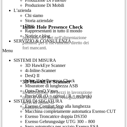
Produzione Di Finestre
Produzione Di Mobili
L’azienda
Chi siamo
Storia aziendale
Fiere
Inline Hole Presence Check
Rappresentanti in tutto il mondo
Notizie e blog
Ispezione dei fori nell'alimentazione
SERVIZIO & CONSULENZA​
passante per il rilevamento diretto dei
fori mancanti.
Menu
SISTEMI DI MISURA
3D HawkEye Scanner
4i-Inline-Scanner
DesQ II
Inline Hole Presence Check
3D HawkEye Scanner
Misuratore di lunghezza ASB
Opto-DesQ Vmax
Identificazione dei pezzi in lavorazione
PrecisOR (O = optical / R = recheck)
dopo la verniciatura. Assegnazione dei
SISTEMI DI SEGATURA
pezzi all'ordine di
Exenso Comfort Stop alla lunghezza
produzione/commessa.
Macchina completamente automatica Exenso CUT
Exenso Troncatrice doppia DS350
Exenso Gehrungssäge UTG 300 – 800
Sega automatica per acciaio Exenso ESA