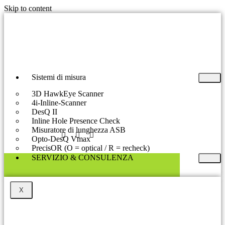
Skip to content
Sistemi di misura
3D HawkEye Scanner
4i-Inline-Scanner
DesQ II
Inline Hole Presence Check
Misuratore di lunghezza ASB
Opto-DesQ Vmax
PrecisOR (O = optical / R = recheck)
SERVIZIO & CONSULENZA​
X