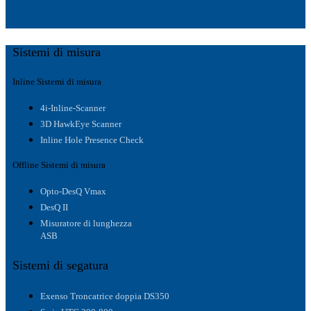
Sistemi di misura
Inline Sistemi di misura
4i-Inline-Scanner
3D HawkEye Scanner
Inline Hole Presence Check
Offline Sistemi di misura
Opto-DesQ Vmax
DesQ II
Misuratore di lunghezza
ASB
Sistemi di segatura
Exenso Troncatrice doppia DS350