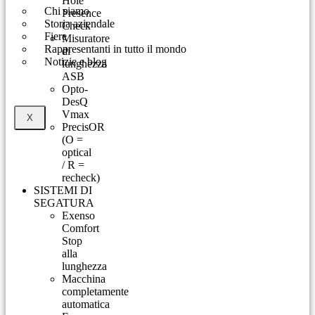
Hole
Chi siamo
Presence
Storia aziendale
Check
Fiere
Misuratore
Rappresentanti in tutto il mondo
di
Notizie e blog
lunghezza
ASB
Opto-
DesQ
Vmax
X
PrecisOR
(O =
optical
/ R =
recheck)
SISTEMI DI
SEGATURA
Exenso
Comfort
Stop
alla
lunghezza
Macchina
completamente
automatica