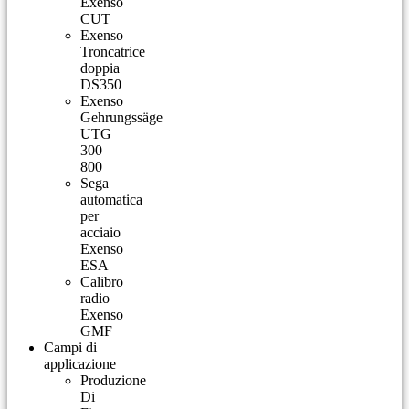
Exenso
CUT
Exenso
Troncatrice
doppia
DS350
Exenso
Gehrungssäge
UTG
300 –
800
Sega
automatica
per
acciaio
Exenso
ESA
Calibro
radio
Exenso
GMF
Campi di
applicazione
Produzione
Di