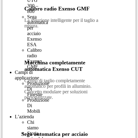
UTG
300 –
Calibro radio Exenso GMF
800
Sega
La soluzione intelligente per il taglio a
automatica
misura.
per
acciaio
Exenso
ESA
Calibro
radio
Exenso
Macchina completamente
GMF
automatica Exenso CUT
Campi di
applicazione
Centro di taglio completamente
Produzione
automatico per profili in alluminio.
Di
Concetto modulare per soluzioni
Finestre
personalizzate.
Produzione
Di
Mobili
L’azienda
Chi
siamo
Storia
Sega automatica per acciaio