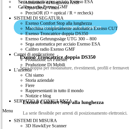
Sega automatica per acciaio Exenso ESA
Misuratore di lunghezza ASB
Calibro radio Exenso GMF
Opto-DesQ Vmax
PrecisOR (O = optical / R = recheck)
SISTEMI DI SEGATURA
Exenso Comfort Stop alla lunghezza
Visualizza tutti i sistemi di segatura
Macchina completamente automatica Exenso CUT
Exenso Troncatrice doppia DS350
Exenso Gehrungssäge UTG 300 – 800
Sega automatica per acciaio Exenso ESA
Calibro radio Exenso GMF
Campi di applicazione
Exenso Troncatrice doppia DS350
Produzione Di Finestre
Produzione Di Mobili
Sega doppia per modanature, rivestimenti, profili e fermavetr
L’azienda
Chi siamo
Storia aziendale
Fiere
Rappresentanti in tutto il mondo
Notizie e blog
SERVIZIO & CONSULENZA​
Exenso Comfort Stop alla lunghezza
Menu
La serie flessibile per arresti di posizionamento elettronici.
SISTEMI DI MISURA
3D HawkEye Scanner