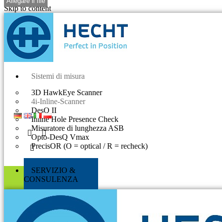
Skip to content
Sistemi di misura
3D HawkEye Scanner
4i-Inline-Scanner
DesQ II
Inline Hole Presence Check
Misuratore di lunghezza ASB
Opto-DesQ Vmax
PrecisOR (O = optical / R = recheck)
SERVIZIO &
CONSULENZA​
X