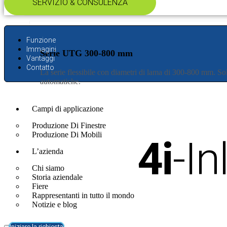
SERVIZIO & CONSULENZA​
Funzione
Immagini
Serie UTG 300-800 mm
Vantaggi
Contatto
La serie flessibile con diametri di lama di 300-800 mm. 
automatiche.
Campi di applicazione
Produzione Di Finestre
Produzione Di Mobili
4i
-I
L’azienda
Chi siamo
Storia aziendale
Fiere
Rappresentanti in tutto il mondo
Notizie e blog
Iniziare la richiesta