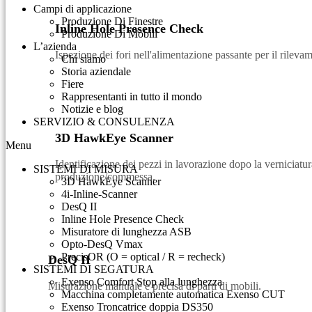
Campi di applicazione
Produzione Di Finestre
Inline Hole Presence Check
Produzione Di Mobili
L’azienda
Ispezione dei fori nell'alimentazione passante per il rilevam
Chi siamo
Storia aziendale
Fiere
Rappresentanti in tutto il mondo
Notizie e blog
SERVIZIO & CONSULENZA​
3D HawkEye Scanner
Menu
Identificazione dei pezzi in lavorazione dopo la verniciatur
SISTEMI DI MISURA
produzione/commessa.
3D HawkEye Scanner
4i-Inline-Scanner
DesQ II
Inline Hole Presence Check
Misuratore di lunghezza ASB
Opto-DesQ Vmax
PrecisOR (O = optical / R = recheck)
DesQ II
SISTEMI DI SEGATURA
Exenso Comfort Stop alla lunghezza
Misurazione manuale e precisa di parti di mobili.
Macchina completamente automatica Exenso CUT
Exenso Troncatrice doppia DS350