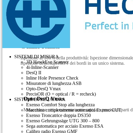
Visualizza tutti i sistemi di misura
4i-Inline-Scanner
SISTEMI DI MISURA
Ispezione al 100% della produttività: Ispezione dimensionale,
3D HawkEye Scanner
ispezione delle superfici e dei bordi in un unico sistema.
4i-Inline-Scanner
DesQ II
Inline Hole Presence Check
Misuratore di lunghezza ASB
Opto-DesQ Vmax
PrecisOR (O = optical / R = recheck)
Opto-DesQ Vmax
SISTEMI DI SEGATURA
Exenso Comfort Stop alla lunghezza
Misurazione ottica estremamente rapida e precisa di parti d
Macchina completamente automatica Exenso CUT
Exenso Troncatrice doppia DS350
Exenso Gehrungssäge UTG 300 – 800
Sega automatica per acciaio Exenso ESA
Calibro radio Exenso GMF