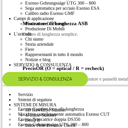
Exenso Gehrungssäge UTG 300 – 800
Sega automatica per acciaio Exenso ESA
Calibro radio Exenso GMF
Campi di applicazione
Misuratore di lunghezza ASB
Produzione Di Finestre
Produzione Di Mobili
L’azienda
Calibro di lunghezza semplice.
Chi siamo
Storia aziendale
Fiere
Rappresentanti in tutto il mondo
Notizie e blog
SERVIZIO & CONSULENZA​
PrecisOR (O = optical / R = recheck)
SERVIZIO & CONSULENZA​
Misurazione automatica e ottica di lamiere e pannelli metall
Servizio
Sistemi di segatura
SISTEMI DI MISURA
Exenso Comfort Stop alla lunghezza
3D HawkEye Scanner
Macchina completamente automatica Exenso CUT
4i-Inline-Scanner
Exenso Troncatrice doppia DS350
DesQ II
Exenso Gehrungssäge UTG 300 – 800
Inline Hole Presence Check