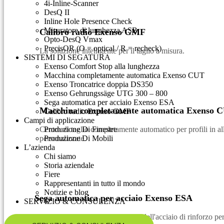
4i-Inline-Scanner
DesQ II
Inline Hole Presence Check
Misuratore di lunghezza ASB
Calibro radio Exenso GMF
Opto-DesQ Vmax
PrecisOR (O = optical / R = recheck)
La soluzione intelligente per il taglio a misura.
SISTEMI DI SEGATURA
Exenso Comfort Stop alla lunghezza
Macchina completamente automatica Exenso CUT
Exenso Troncatrice doppia DS350
Exenso Gehrungssäge UTG 300 – 800
Sega automatica per acciaio Exenso ESA
Macchina completamente automatica Exenso 
Calibro radio Exenso GMF
Campi di applicazione
Centro di taglio completamente automatico per profili in a
Produzione Di Finestre
personalizzate.
Produzione Di Mobili
L’azienda
Chi siamo
Storia aziendale
Fiere
Rappresentanti in tutto il mondo
Notizie e blog
Sega automatica per acciaio Exenso ESA
SERVIZIO & CONSULENZA​
Taglio completamente automatico dell'acciaio di rinforzo per 