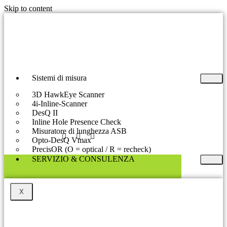
Skip to content
Sistemi di misura
3D HawkEye Scanner
4i-Inline-Scanner
DesQ II
Inline Hole Presence Check
Misuratore di lunghezza ASB
Opto-DesQ Vmax
PrecisOR (O = optical / R = recheck)
SERVIZIO & CONSULENZA​
X