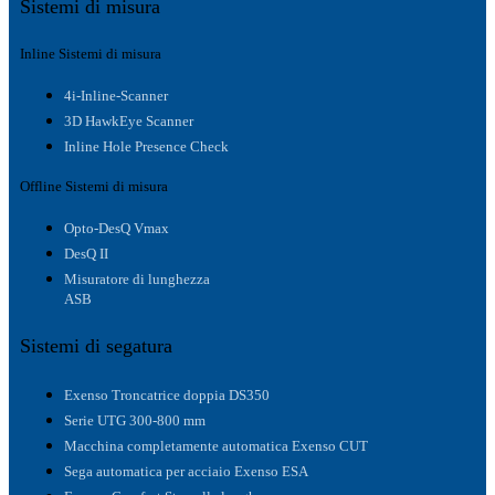
Sistemi di misura
Inline Sistemi di misura
4i-Inline-Scanner
3D HawkEye Scanner
Inline Hole Presence Check
Offline Sistemi di misura
Opto-DesQ Vmax
DesQ II
Misuratore di lunghezza
ASB
Sistemi di segatura
Exenso Troncatrice doppia DS350
Serie UTG 300-800 mm
Macchina completamente automatica Exenso CUT
Sega automatica per acciaio Exenso ESA