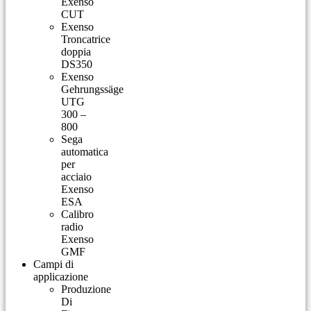
Exenso
CUT
Exenso
Troncatrice
doppia
DS350
Exenso
Gehrungssäge
UTG
300 –
800
Sega
automatica
per
acciaio
Exenso
ESA
Calibro
radio
Exenso
GMF
Campi di
applicazione
Produzione
Di