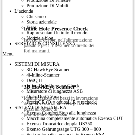
Produzione Di Finestre
Produzione Di Mobili
L’azienda
Chi siamo
Storia aziendale
Fiere
Inline Hole Presence Check
Rappresentanti in tutto il mondo
Notizie e blog
Ispezione dei fori nell'alimentazione
SERVIZIO & CONSULENZA​
passante per il rilevamento diretto dei
fori mancanti.
Menu
SISTEMI DI MISURA
3D HawkEye Scanner
4i-Inline-Scanner
DesQ II
Inline Hole Presence Check
3D HawkEye Scanner
Misuratore di lunghezza ASB
Opto-DesQ Vmax
Identificazione dei pezzi in lavorazione
PrecisOR (O = optical / R = recheck)
dopo la verniciatura. Assegnazione dei
SISTEMI DI SEGATURA
pezzi all'ordine di
Exenso Comfort Stop alla lunghezza
produzione/commessa.
Macchina completamente automatica Exenso CUT
Exenso Troncatrice doppia DS350
Exenso Gehrungssäge UTG 300 – 800
Sega automatica per acciaio Exenso ESA