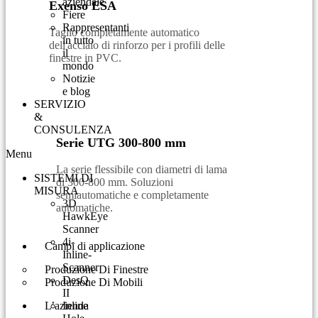
aziendale
Exenso ESA
Fiere
Rappresentanti
Taglio completamente automatico
in tutto
dell'acciaio di rinforzo per i profili delle
il
finestre in PVC.
mondo
Notizie
e blog
SERVIZIO
&
CONSULENZA​
Serie UTG 300-800 mm
Menu
La serie flessibile con diametri di lama
SISTEMI DI
di 300-800 mm. Soluzioni
MISURA
semiautomatiche e completamente
3D
automatiche.
HawkEye
Scanner
4i-
Campi di applicazione
Inline-
Scanner
Produzione Di Finestre
DesQ
Produzione Di Mobili
II
L’azienda
Inline