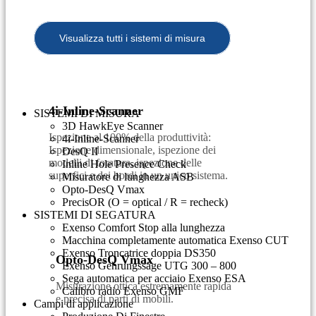
Visualizza tutti i sistemi di misura
4i-Inline-Scanner
SISTEMI DI MISURA
3D HawkEye Scanner
Ispezione al 100% della produttività:
4i-Inline-Scanner
Ispezione dimensionale, ispezione dei
DesQ II
modelli di foratura, ispezione delle
Inline Hole Presence Check
superfici e dei bordi in un unico sistema.
Misuratore di lunghezza ASB
Opto-DesQ Vmax
PrecisOR (O = optical / R = recheck)
SISTEMI DI SEGATURA
Exenso Comfort Stop alla lunghezza
Macchina completamente automatica Exenso CUT
Exenso Troncatrice doppia DS350
Opto-DesQ Vmax
Exenso Gehrungssäge UTG 300 – 800
Sega automatica per acciaio Exenso ESA
Misurazione ottica estremamente rapida
Calibro radio Exenso GMF
e precisa di parti di mobili.
Campi di applicazione