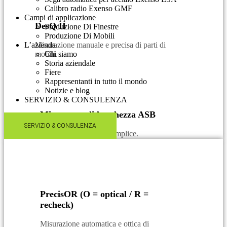
Calibro radio Exenso GMF
Campi di applicazione
DesQ II
Produzione Di Finestre
Produzione Di Mobili
L’azienda
Misurazione manuale e precisa di parti di
mobili.
Chi siamo
Storia aziendale
Fiere
Rappresentanti in tutto il mondo
Notizie e blog
SERVIZIO & CONSULENZA​
Misuratore di lunghezza ASB
SERVIZIO & CONSULENZA​
Calibro di lunghezza semplice.
PrecisOR (O = optical / R =
recheck)
Misurazione automatica e ottica di