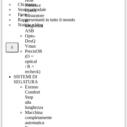
Hole
Chi siamo
Presence
Storia aziendale
Check
Fiere
Misuratore
Rappresentanti in tutto il mondo
di
Notizie e blog
lunghezza
ASB
Opto-
DesQ
Vmax
X
PrecisOR
(O =
optical
/ R =
recheck)
SISTEMI DI
SEGATURA
Exenso
Comfort
Stop
alla
lunghezza
Macchina
completamente
automatica