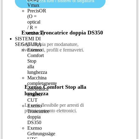
Visualizza tutti i sistemi di segatura
Vmax
PrecisOR
(O =
optical
/ R =
Exenso Troncatrice doppia DS350
recheck)
SISTEMI DI
SEGATURA
Sega doppia per modanature,
rivestimenti, profili e fermavetri.
Exenso
Comfort
Stop
alla
lunghezza
Macchina
completamente
Exenso Comfort Stop alla
automatica
lunghezza
Exenso
CUT
La serie flessibile per arresti di
Exenso
posizionamento elettronici.
Troncatrice
doppia
DS350
Exenso
Gehrungssäge