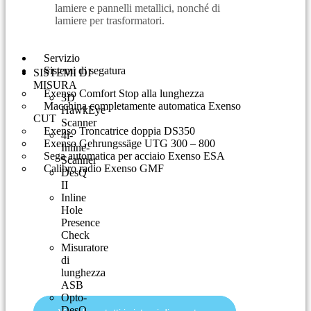
lamiere e pannelli metallici, nonché di
lamiere per trasformatori.
Servizio
Sistemi di segatura
SISTEMI DI
MISURA
Exenso Comfort Stop alla lunghezza
3D
Macchina completamente automatica Exenso
HawkEye
CUT
Scanner
Exenso Troncatrice doppia DS350
4i-
Exenso Gehrungssäge UTG 300 – 800
Inline-
Sega automatica per acciaio Exenso ESA
Scanner
Calibro radio Exenso GMF
DesQ
II
Inline
Hole
Presence
Check
Misuratore
di
lunghezza
ASB
Opto-
DesQ