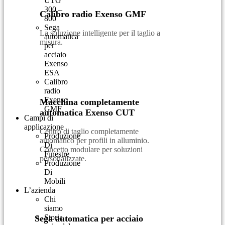
UTG
300 –
Calibro radio Exenso GMF
800
Sega
La soluzione intelligente per il taglio a
automatica
misura.
per
acciaio
Exenso
ESA
Calibro
radio
Exenso
Macchina completamente
GMF
automatica Exenso CUT
Campi di
applicazione
Centro di taglio completamente
Produzione
automatico per profili in alluminio.
Di
Concetto modulare per soluzioni
Finestre
personalizzate.
Produzione
Di
Mobili
L’azienda
Chi
siamo
Storia
Sega automatica per acciaio